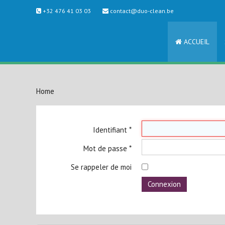
+32 476 41 03 03
contact@duo-clean.be
ACCUEIL
Home
Identifiant
*
Mot de passe
*
Se rappeler de moi
Connexion