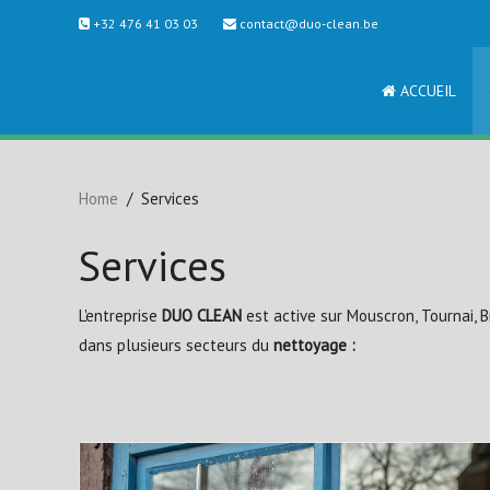
+32 476 41 03 03
contact@duo-clean.be
ACCUEIL
Home
Services
Services
L'entreprise
DUO CLEAN
est active sur Mouscron, Tournai, B
dans plusieurs secteurs du
nettoyage :