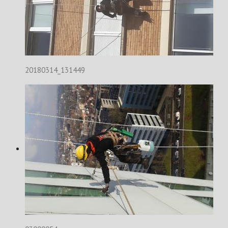
20180314_131449