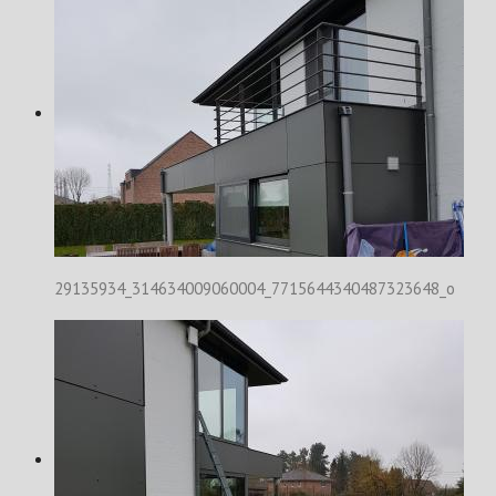
29135934_314634009060004_7715644340487323648_o