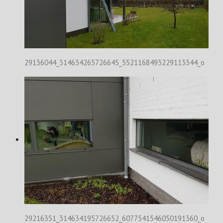
29136044_314634265726645_5521168493229113344_o
29216351_314634195726652_6077541546050191360_o