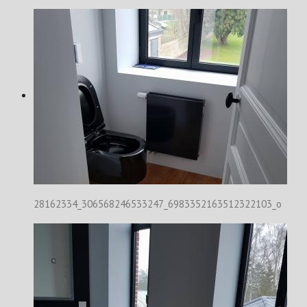
28162334_306568246533247_6983352163512322103_o