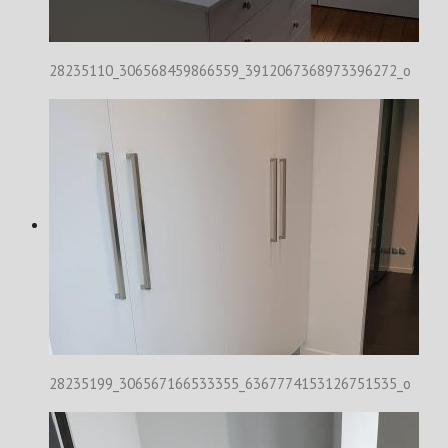
28235110_306568459866559_3912067368973396272_o
28235199_306567166533355_6367774153126751535_o