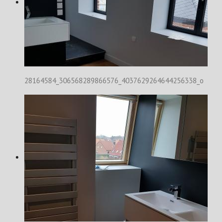
28164584_306568289866576_4037629264644256338_o