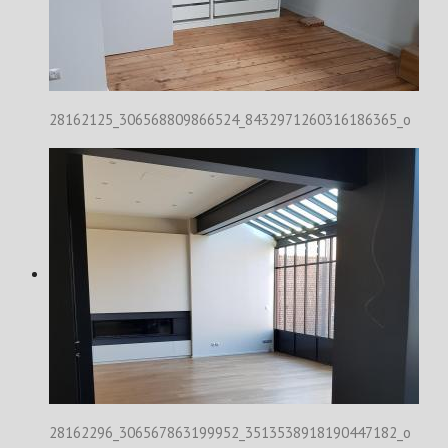
28162125_306568809866524_8432971260316186365_o
28162296_306567863199952_3513538918190447182_o