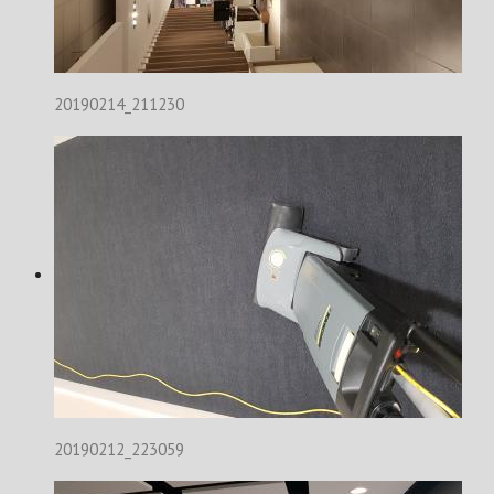
20190214_211230
20190212_223059