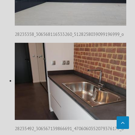
28235358_306568116533260_5128258039099196999_o
28235492_306567139866691_4706060352079376177_o