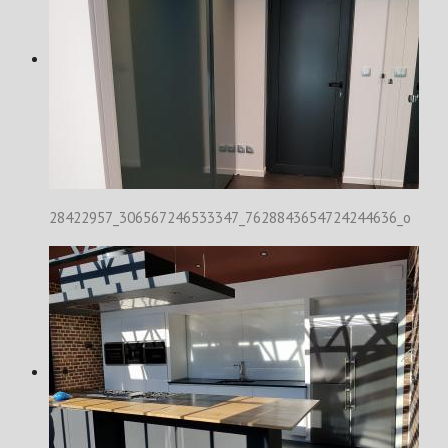
28422957_306567246533347_7628843654724244636_o