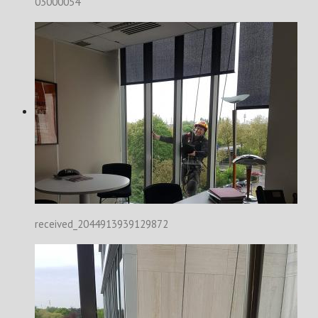
03000054
received_2044913939129872