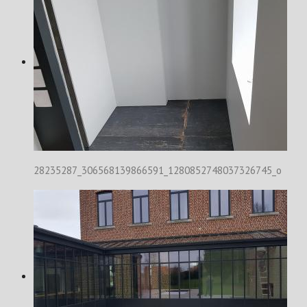
28235287_306568139866591_1280852748037326745_o