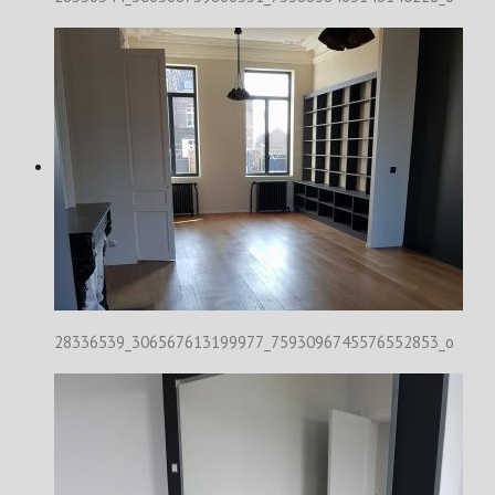
28336539_306567613199977_7593096745576552853_o