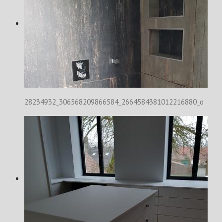
28234932_306568209866584_2664584381012216880_o