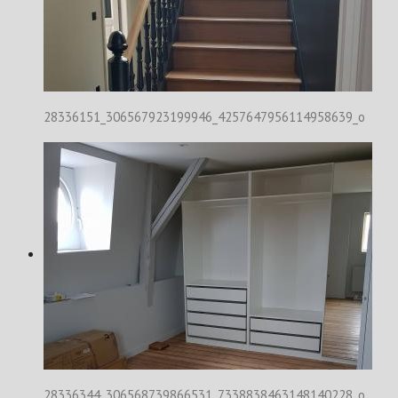
28336151_306567923199946_4257647956114958639_o
28336344_306568739866531_7338838463148140228_o