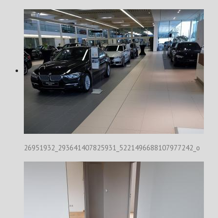
26951932_293641407825931_5221496688107977242_o