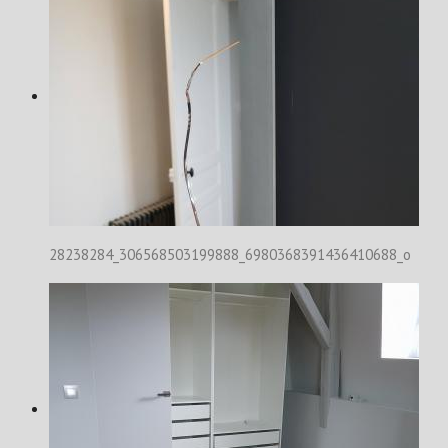
28238284_306568503199888_6980368391436410688_o