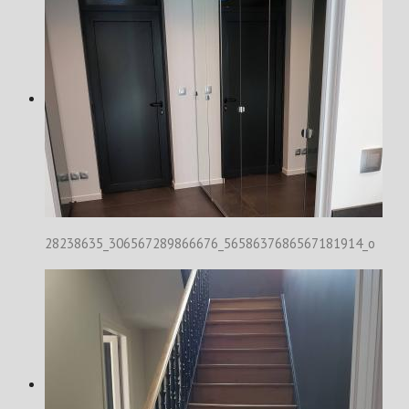
28238635_306567289866676_5658637686567181914_o