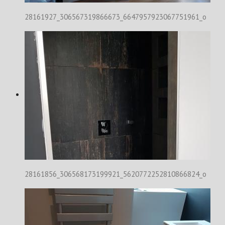
28161927_306567319866673_6647957923067751961_o
28161856_306568173199921_5620772252810866824_o