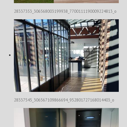
28337353_306568003199938_7700111190009224813_o
28337545_306567109866694_952801727168014403_o