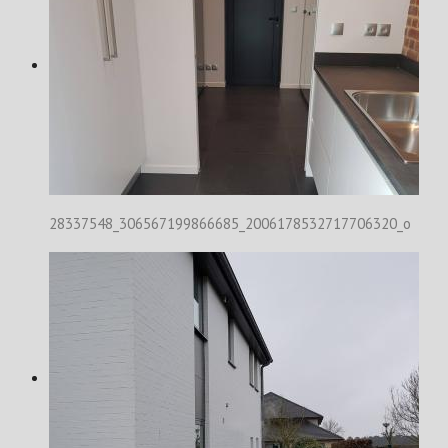
28337548_306567199866685_2006178532717706320_o