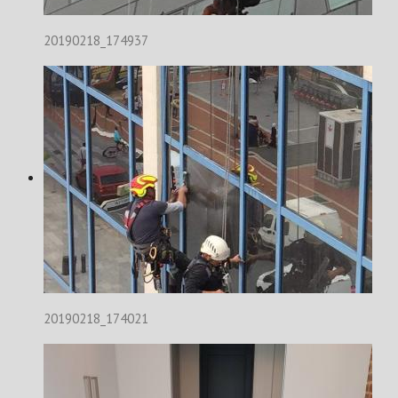
20190218_174937
20190218_174021