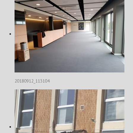
20180912_113104