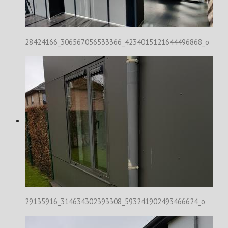
28424166_306567056533366_4234015121644496868_o
29135916_314634302393308_593241902493466624_o