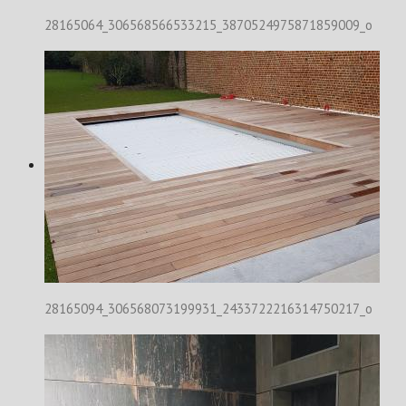
28165064_306568566533215_3870524975871859009_o
28165094_306568073199931_2433722216314750217_o