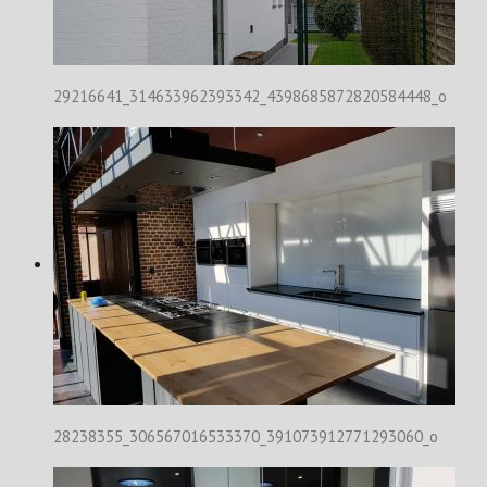
29216641_314633962393342_4398685872820584448_o
28238355_306567016533370_391073912771293060_o