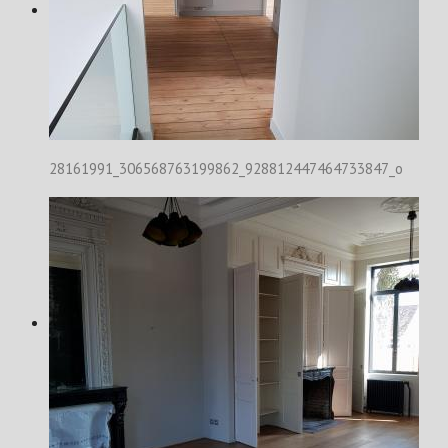
28161991_306568763199862_928812447464733847_o