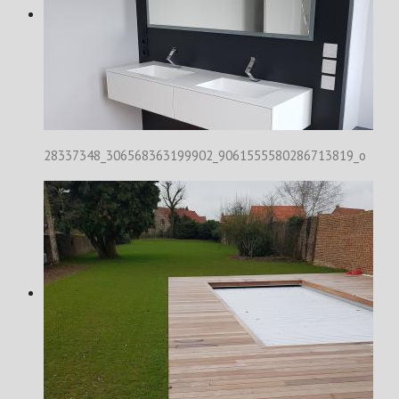
28337348_306568363199902_9061555580286713819_o