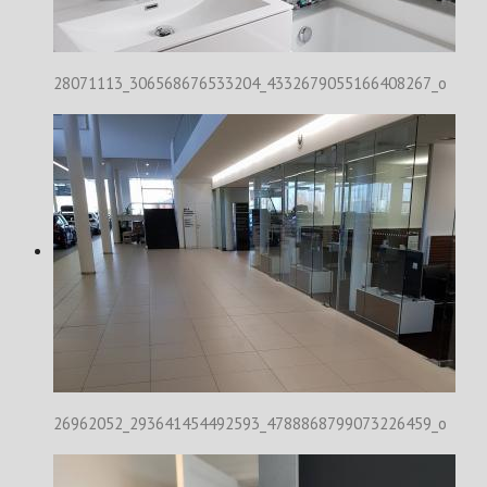
28071113_306568676533204_4332679055166408267_o
26962052_293641454492593_4788868799073226459_o