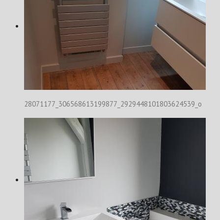
28071177_306568613199877_2929448101803624539_o