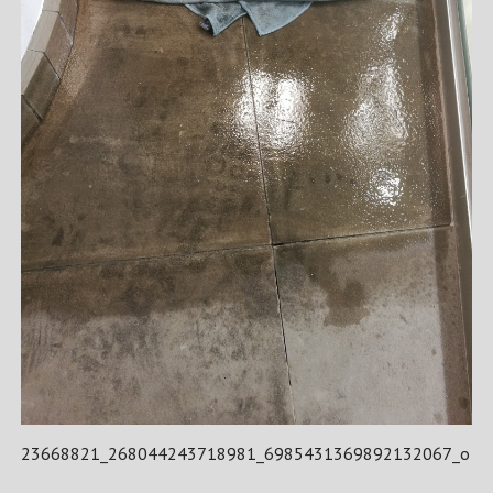
23668821_268044243718981_6985431369892132067_o