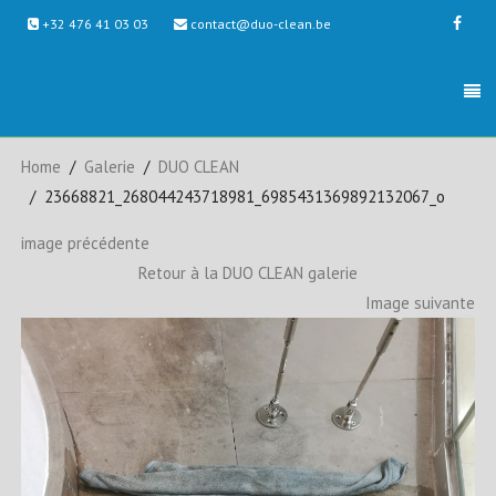
+32 476 41 03 03
contact@duo-clean.be
Home
Galerie
DUO CLEAN
23668821_268044243718981_6985431369892132067_o
image précédente
Retour à la DUO CLEAN galerie
Image suivante