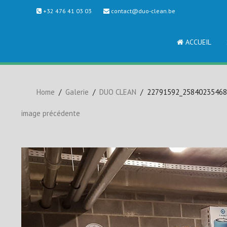
+32 476 41 03 03
contact@duo-clean.be
ACCUEIL
Home
Galerie
DUO CLEAN
22791592_25840235468
image précédente