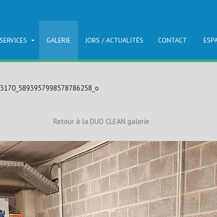
SERVICES
GALERIE
JOBS / ACTUALITÉS
CONTACT
ESP
3170_5893957998578786258_o
Retour à la DUO CLEAN galerie