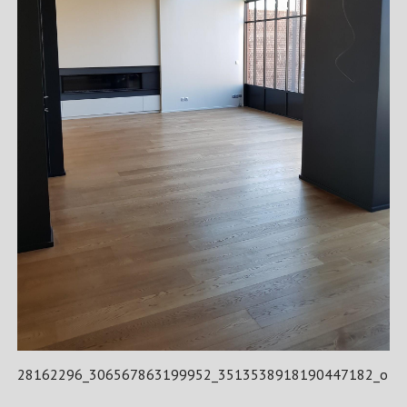
28162296_306567863199952_3513538918190447182_o