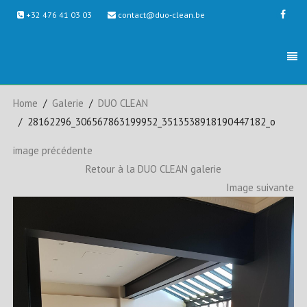
+32 476 41 03 03
contact@duo-clean.be
Home
Galerie
DUO CLEAN
28162296_306567863199952_3513538918190447182_o
image précédente
Retour à la DUO CLEAN galerie
Image suivante