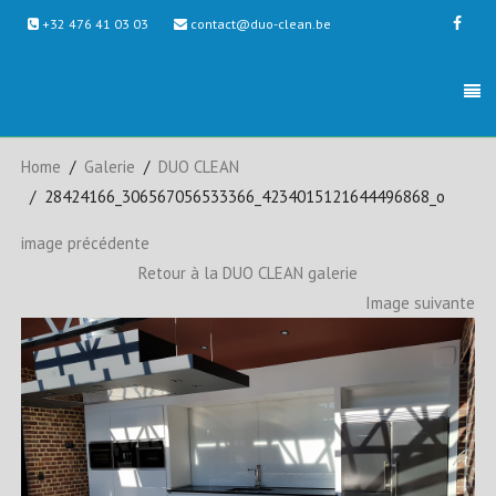
+32 476 41 03 03
contact@duo-clean.be
Home
Galerie
DUO CLEAN
28424166_306567056533366_4234015121644496868_o
image précédente
Retour à la DUO CLEAN galerie
Image suivante