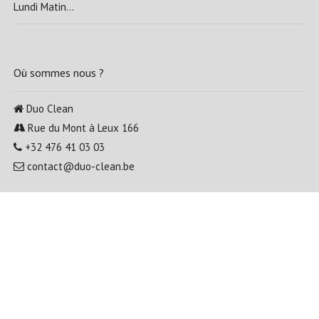
Lundi Matin...
Où sommes nous ?
Duo Clean
Rue du Mont à Leux 166
+32 476 41 03 03
contact@duo-clean.be